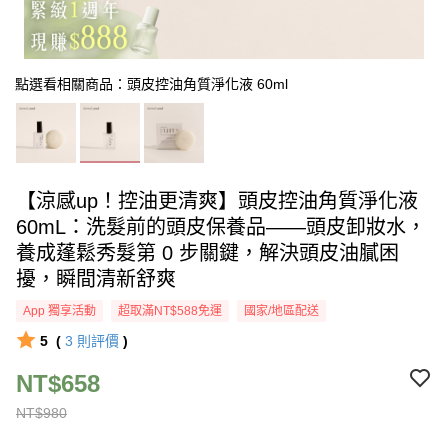
點選看相關商品：頭皮控油角質淨化液 60ml
【涼感up！控油更清爽】頭皮控油角質淨化液
60mL：洗髮前的頭皮保養品——頭皮卸妝水，
養成蓬鬆秀髮第 0 步關鍵，解決頭皮油膩困
擾，瞬間清新舒爽
App 獨享活動
超取滿NT$588免運
國家/地區配送
5
(
3
則評價
)
NT$658
NT$980