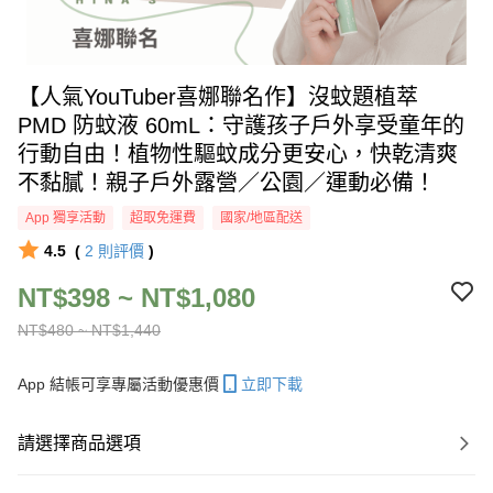
【人氣YouTuber喜娜聯名作】沒蚊題植萃
PMD 防蚊液 60mL：守護孩子戶外享受童年的
行動自由！植物性驅蚊成分更安心，快乾清爽
不黏膩！親子戶外露營／公園／運動必備！
App 獨享活動
超取免運費
國家/地區配送
4.5
(
2
則評價
)
NT$398 ~ NT$1,080
NT$480 ~ NT$1,440
App 結帳可享專屬活動優惠價
立即下載
請選擇商品選項