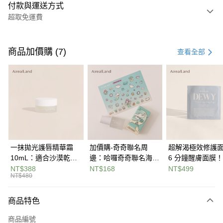
付款與運送方式
超取免運費
付款方式
信用卡一次付款
商品加價購 (7)
查看全部
信用卡分期付款
3 期 0 利率 每期
NT$132
21家銀行
合作金庫商業銀行
第一商業銀行
超商取貨付款
華南商業銀行
彰化商業銀行
LINE Pay
上海商業儲蓄銀行
台北富邦商業銀行
國泰世華商業銀行
兆豐國際商業銀行
Apple Pay
臺灣中小企業銀行
台中商業銀行
一抹拋光護唇精華霜
加價購-奇奇聯名周
超解渴極效修護
匯豐（台灣）商業銀行
華泰商業銀行
10mL：適合沙漠乾荒
邊：哈囉奇奇聯名海洋
6 分鐘醒膚面膜
悠遊付
聯邦商業銀行
遠東國際商業銀行
唇，雲朵系輕盈質地不
水晶貼
燕麥精粹多醣體
NT$388
NT$168
NT$499
元大商業銀行
永豐商業銀行
NT$480
Google Pay
黏膩，薄薄一層就能還
高保濕 4D 玻尿
玉山商業銀行
星展（台灣）商業銀行
原嫩唇高效潤澤
科技，解鎖柔潤
台新國際商業銀行
中國信託商業銀行
全盈+PAY
商品特色
台灣樂天信用卡公司
大哥付你分期
商品編號