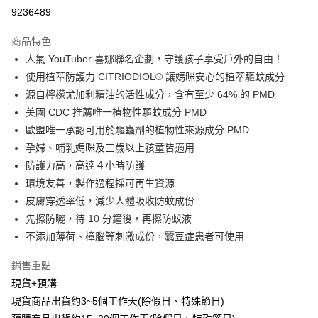
相關說明
9236489
【大哥付你分期使用說明】
ATM付款
1.本服務由台灣大哥大提供，台灣大哥大用戶可立即使用無須另外申請。
商品特色
2.付款方式選擇「大哥付你分期」，訂單成立後會自動跳轉到大哥付的交易
人氣 YouTuber 喜娜聯名企劃，守護孩子享受戶外的自由！
流程，驗證手機門號後，選擇欲分期的期數、繳款截止日，確認付款後即完
運送方式
成交易。
使用植萃防護力 CITRIODIOL® 讓媽咪安心的植萃驅蚊成分
3.實際核准額度、可分期數及費用金額請依後續交易確認頁面所載為準。
全家取貨付款免運
源自檸檬尤加利精油的活性成分，含有至少 64% 的 PMD
4.訂單成立30分鐘內，如未前往確認交易或遇審核未通過，訂單將自動取
免運費
消。如遇「轉專審核」未通過狀況，表示未達大哥付你分期系統評分，恕無
美國 CDC 推薦唯一植物性驅蚊成分 PMD
法說明評估內容。
歐盟唯一承認可用於驅蟲劑的植物性來源成分 PMD
付款後全家取貨免運
【繳款方式說明】
孕婦、哺乳媽咪及三歲以上孩童皆適用
1.分期款項不併入電信帳單，「大哥付你分期」於每月結算日後寄送繳費提
免運費
醒簡訊。
防護力高，高達４小時防護
2.透過簡訊連結打開帳單後，可選擇「超商條碼／台灣大直營門市／銀行轉
萊爾富取貨付款免運
環境友善，製作過程採可再生資源
帳／街口支付／iPASS MONEY」等通路繳費。
免運費
皮膚穿透率低，減少人體吸收防蚊成份
【注意事項】
先擦防曬，待 10 分鐘後，再擦防蚊液
付款後萊爾富取貨免運
1.本服務係由「台灣大哥大股份有限公司」（以下簡稱本公司）所提供，讓
不添加薄荷、樟腦等刺激成份，蠶⾖症患者可使⽤
用戶於交易時，得透過本服務購買商品或服務，並由商店將買賣／分期付款
免運費
買賣價金債權讓與本公司後，依約使用本公司帳單繳交帳款。
2.基於同意付款使用「大哥付你分期」之契約關係目的，商店將以您的個人
銷售重點
7-11取貨付款免運
資料（包含姓名、電話或地址）提供予台灣大哥大進項蒐集、處理及利用，
現貨+預購
由本公司與您本人進行分期帳單所需資料之確認、核對及更正。
免運費
現貨商品出貨約3~5個工作天(除假日、特殊節日)
3.完整用戶服務條款，請詳閱以下連結：
https://oppay.tw/userRule
付款後7-11取貨免運