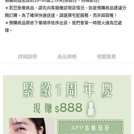
預購商品出貨約15~30個工作天(除假日、特殊節日)
免運費
＊若您急需商品，請先向客服確認現貨情況，如是預購商品建議分
開訂購。為了確保快速送達，請選擇宅配服務，而非超取喔！
宅配
＊預購商品將依下單順序依序出貨，我們會第一時間火速為您處
每筆NT$80，滿NT$888(含以上)免運費
理。
宅配免運
免運費
詳細說明
商品規格
相關推薦
離島
每筆NT$220
國家/地區配送
查看運費