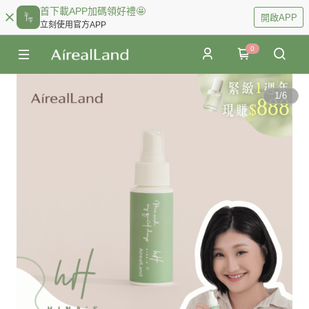
首下載APP加碼領好禮🤩
開啟APP
立刻使用官方APP
0
1
/
6