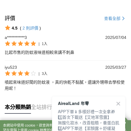
評價
查看全部
4.5
(
2
則評價
)
a************3
2025/07/04
|
1入
比起市售的防蚊液味道相較來講不刺鼻
iyu523
2025/03/27
|
3入
噴起來味道好聞的防蚊液 ，真的快乾不黏膩，還讓外甥帶去學校使
用呢！
AirealLand 年零
本分類熱銷
全站排行
APP下單📱多樣好禮一次全拿🎁
1️⃣首次下載送【艾地苯雪露】
無酸化妝水，改善粗糙，養蛋白肌
本網站中使用 cookie，欲查詢有關本網站使用 cookie 方式之詳情，及若您不希
2️⃣APP下單送【潔顏露＋舒緩凝
熱門標籤
望在電腦上使用 cookie 時應如何變更電腦的 cookie 設定，請參閱本網站「
隱私