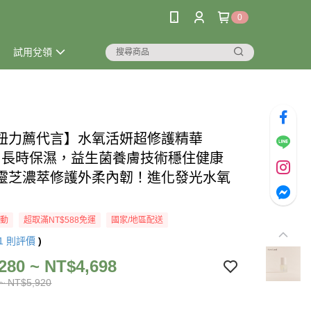
0
試用兌領
妞力薦代言】水氧活妍超修護精華
L：長時保濕，益生菌養膚技術穩住健康
靈芝濃萃修護外柔內韌！進化發光水氧
活動
超取滿NT$588免運
國家/地區配送
1
則評價
)
280 ~ NT$4,698
~ NT$5,920