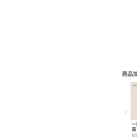
商品加
一
霜
漠
NT