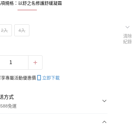
品項規格：以舒之名修護舒緩凝霜
2入
4入
清除
紀錄
帳可享專屬活動優惠價
立即下載
送方式
588免運
次付款