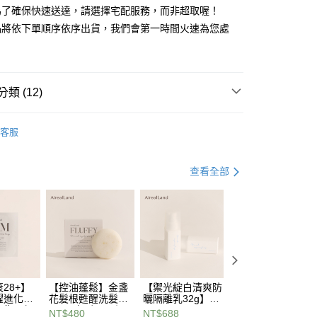
立30分鐘內，如未前往確認交易或遇審核未通過，訂單將自動取
為了確保快速送達，請選擇宅配服務，而非超取喔！
付款
「轉專審核」未通過狀況，表示未達大哥付你分期系統評分，恕
品將依下單順序依序出貨，我們會第一時間火速為您處
0，滿NT$588(含以上)免運費
評估內容。
式說明】
家取貨
項不併入電信帳單，「大哥付你分期」於每月結算日後寄送繳費提
0，滿NT$588(含以上)免運費
訊連結打開帳單後，可選擇「超商條碼／台灣大直營門市／銀行轉
類 (12)
付／iPASS MONEY」等通路繳費。
貨付款
推薦
項】
0，滿NT$888(含以上)免運費
客服
係由「台灣大哥大股份有限公司」（以下簡稱本公司）所提供，讓
易時，得透過本服務購買商品或服務，並由商店將買賣／分期付
爾富取貨
金債權讓與本公司後，依約使用本公司帳單繳交帳款。
品
敏弱肌
0，滿NT$888(含以上)免運費
查看全部
意付款使用「大哥付你分期」之契約關係目的，商店將以您的個人
含姓名、電話或地址）提供予台灣大哥大進項蒐集、處理及利
品
油性肌
付款
公司與您本人進行分期帳單所需資料之確認、核對及更正。
戶服務條款，請詳閱以下連結：
https://oppay.tw/userRule
品
混和肌
0，滿NT$888(含以上)免運費
品
中性肌
1取貨
0，滿NT$888(含以上)免運費
保濕保養品
28+】
【控油蓬鬆】金盞
【禦光綻白清爽防
【撫紋提亮冠軍】
曜進化面
花髮根甦醒洗髮餅
曬隔離乳32g】
A醇賦活能亮緊塑
0，滿NT$888(含以上)免運費
膚保養
修復，超
80g：無矽靈！溫
SPF50★★★★ 日
眼霜 15mL：喚啟
NT$480
NT$688
NT$1,280