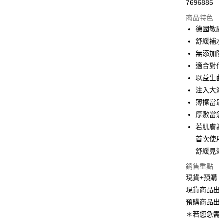
7696885
信用卡分
商品特色
3 期 
德國敏感
合作金
舒緩補
超商取貨
華南商
無添加
LINE Pay
上海商
適合對
國泰世
以益生
Apple Pay
臺灣中
注入大
匯豐（
悠遊付
聯邦商
薄擦當
元大商
Google Pa
厚敷當
玉山商
若肌膚
台新國
全盈+PAY
首次使
台灣樂
大哥付你
舒緩見
相關說明
銷售重點
【大哥付
現貨+預購
ATM付款
1.本服務
現貨商品出
2.付款方
流程，驗
預購商品出
完成交易
運送方式
＊若您急
3.實際核