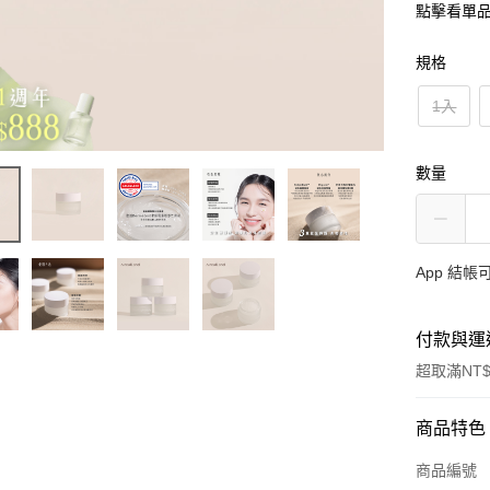
點擊看單
規格
1入
數量
App 結
付款與運
超取滿NT$
付款方式
商品特色
信用卡一
商品編號