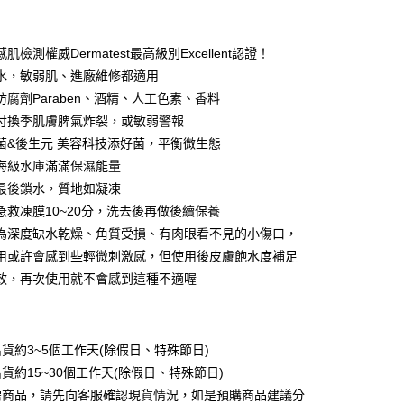
期付款
0 利率 每期
NT$426
21家銀行
肌檢測權威Dermatest最高級別Excellent認證！
庫商業銀行
第一商業銀行
水，敏弱肌、進廠維修都適用
付款
業銀行
彰化商業銀行
防腐劑Paraben、酒精、人工色素、香料
業儲蓄銀行
台北富邦商業銀行
付換季肌膚脾氣炸裂，或敏弱警報
華商業銀行
兆豐國際商業銀行
菌&後生元 美容科技添好菌，平衡微生態
小企業銀行
台中商業銀行
海級水庫滿滿保濕能量
台灣）商業銀行
華泰商業銀行
業銀行
遠東國際商業銀行
最後鎖水，質地如凝凍
業銀行
永豐商業銀行
y
急救凍膜10~20分，洗去後再做後續保養
業銀行
星展（台灣）商業銀行
為深度缺水乾燥、角質受損、有肉眼看不見的小傷口，
際商業銀行
中國信託商業銀行
用或許會感到些輕微刺激感，但使用後皮膚飽水度補足
天信用卡公司
分期
效，再次使用就不會感到這種不適喔
你分期使用說明】
由台灣大哥大提供，台灣大哥大用戶可立即使用無須另外申請。
貨約3~5個工作天(除假日、特殊節日)
式選擇「大哥付你分期」，訂單成立後會自動跳轉到大哥付的交易
證手機門號後，選擇欲分期的期數、繳款截止日，確認付款後即
貨約15~30個工作天(除假日、特殊節日)
。
需商品，請先向客服確認現貨情況，如是預購商品建議分
准額度、可分期數及費用金額請依後續交易確認頁面所載為準。