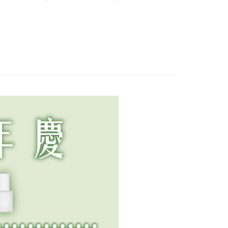
的向上面
和洗淨力！扁塌髮
常通勤族高防護係
年輕，再現淨亮眼
榜
必備！急
救星去油膩去頭皮
數！長效抵禦力，
周！A醇X玻色因
氣色！敷
味！網友激推清爽
輕盈水凝乳不黏膩
雙核心協同緊鎖膠
20
底妝超持
控油空氣感髮餅！
原，驅趕倦態
配送
，賺$888現金💰送正貨3選1+保送SVIP資格
查看運費