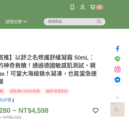
0
試用兌領
首推】以舒之名修護舒緩凝霜 50mL：
的神奇救贖！通過德國敏感肌測試，親
Max！可當大海級鎖水凝凍，也能當急速
膜
活動
超取滿NT$588免運
國家/地區配送
則評價
)
280 ~ NT$4,598
~ NT$5,920