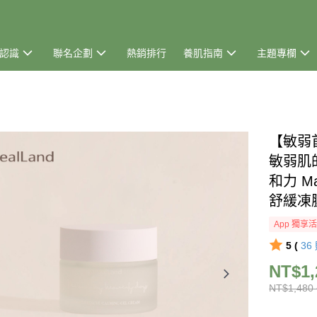
認識
聯名企劃
熱銷排行
養肌指南
主題專欄
【敏弱
敏弱肌
和力 
舒緩凍
App 獨享
5 (
36
NT$1,
NT$1,480 