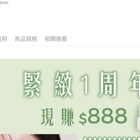
盈質地不黏膩，
多醣體，搭配高保
緊緻有感
$480
回購排行
離島
薄一層就能還原
濕 4D 玻尿酸水活
膜！熬夜
唇高效潤澤
科技，解鎖柔潤細
救發光好
每筆NT$2
凝霜類
嫩
完隔天讓
久貼妝！
國家/地區
霸氣送好禮
說明
商品規格
相關推薦