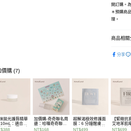
4.訂單成
開訂購。
全家取貨
消。如遇
＊預購商
每筆NT$8
無法說明
理。
【繳款方
付款後全
1.分期款
醒簡訊。
每筆NT$8
2.透過簡
商品相關分
帳／街口支
萊爾富取
人氣商品
【注意事
每筆NT$8
分享
1.本服務
鎖水
用戶於交
付款後萊
款買賣價
▎膚質選
每筆NT$8
價購 (7)
2.基於同
資料（包
▎膚質選
7-11取貨
用，由本
3.完整用
▎膚質選
每筆NT$8
▎膚質選
付款後7-1
每筆NT$8
全站商品
功效選品
宅配
抹拋光護唇精華
加價購-奇奇聯名周
超解渴極效修護面
【緊緻抗衰
 10mL：適合沙
邊：哈囉奇奇聯名
膜：6 分鐘醒膚面
艾地苯肌
每筆NT$8
▎換季穩
乾荒唇，雲朵系
海洋水晶貼
膜！運用燕麥精粹
膜：高速
$388
NT$168
NT$499
NT$699