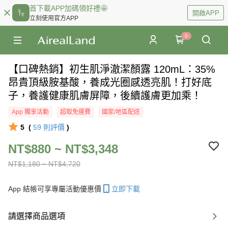
首下載APP加碼領好禮🤩
開啟APP
立刻使用官方APP
0
【口碑熱銷】初生肌淨澈潔顏露 120mL：35%
昂貴頂級胺基酸，養成光圈感透亮肌！打好底
子，養護健康肌膚屏障，後續護膚更加乘！
App 獨享活動
超取免運費
國家/地區配送
5
(
59
則評價
)
NT$880 ~ NT$3,348
NT$1,180 ~ NT$4,720
App 結帳可享專屬活動優惠價
立即下載
請選擇商品選項