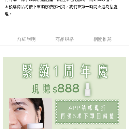
付款後7-11取貨免運
＊預購商品將依下單順序依序出貨，我們會第一時間火速為您處
免運費
理。
宅配
每筆NT$80，滿NT$888(含以上)免運費
詳細說明
商品規格
相關推薦
宅配免運
免運費
離島
每筆NT$220
國家/地區配送
查看運費