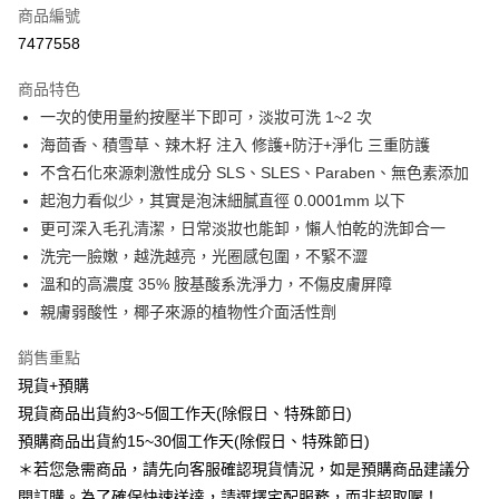
大哥付你分期
商品編號
相關說明
7477558
【大哥付你分期使用說明】
ATM付款
1.本服務由台灣大哥大提供，台灣大哥大用戶可立即使用無須另外申請。
商品特色
2.付款方式選擇「大哥付你分期」，訂單成立後會自動跳轉到大哥付的交易
一次的使用量約按壓半下即可，淡妝可洗 1~2 次
流程，驗證手機門號後，選擇欲分期的期數、繳款截止日，確認付款後即完
運送方式
成交易。
海茴香、積雪草、辣木籽 注入 修護+防汙+淨化 三重防護
3.實際核准額度、可分期數及費用金額請依後續交易確認頁面所載為準。
全家取貨付款免運
不含石化來源刺激性成分 SLS、SLES、Paraben、無色素添加
4.訂單成立30分鐘內，如未前往確認交易或遇審核未通過，訂單將自動取
免運費
消。如遇「轉專審核」未通過狀況，表示未達大哥付你分期系統評分，恕無
起泡力看似少，其實是泡沫細膩直徑 0.0001mm 以下
法說明評估內容。
更可深入毛孔清潔，日常淡妝也能卸，懶人怕乾的洗卸合一
付款後全家取貨免運
【繳款方式說明】
洗完一臉嫩，越洗越亮，光圈感包圍，不緊不澀
1.分期款項不併入電信帳單，「大哥付你分期」於每月結算日後寄送繳費提
免運費
醒簡訊。
溫和的高濃度 35% 胺基酸系洗淨力，不傷皮膚屏障
2.透過簡訊連結打開帳單後，可選擇「超商條碼／台灣大直營門市／銀行轉
萊爾富取貨付款免運
親膚弱酸性，椰子來源的植物性介面活性劑
帳／街口支付／iPASS MONEY」等通路繳費。
免運費
銷售重點
【注意事項】
付款後萊爾富取貨免運
1.本服務係由「台灣大哥大股份有限公司」（以下簡稱本公司）所提供，讓
現貨+預購
用戶於交易時，得透過本服務購買商品或服務，並由商店將買賣／分期付款
免運費
現貨商品出貨約3~5個工作天(除假日、特殊節日)
買賣價金債權讓與本公司後，依約使用本公司帳單繳交帳款。
2.基於同意付款使用「大哥付你分期」之契約關係目的，商店將以您的個人
預購商品出貨約15~30個工作天(除假日、特殊節日)
7-11取貨付款免運
資料（包含姓名、電話或地址）提供予台灣大哥大進項蒐集、處理及利用，
＊若您急需商品，請先向客服確認現貨情況，如是預購商品建議分
由本公司與您本人進行分期帳單所需資料之確認、核對及更正。
免運費
開訂購。為了確保快速送達，請選擇宅配服務，而非超取喔！
3.完整用戶服務條款，請詳閱以下連結：
https://oppay.tw/userRule