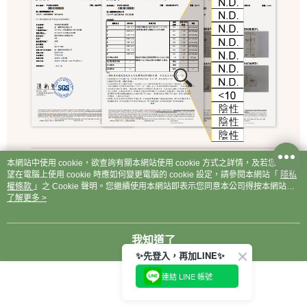
本網站中使用 cookie，欲查詢有關本網站使用 cookie 方式之詳情，及若您不希
望在電腦上使用 cookie 時應如何變更電腦的 cookie 設定，請參閱本網站「
隱私
權條款
」之 Cookie 聲明。您繼續使用本網站即表示您同意本公司得按本網站使
用條款之 Cookie 聲明使用 cookie。
了解更多 >
我知道了
✨先登入，再加LINE✨
連結 LINE 帳號