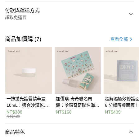
付款與運送方式
超取免運費
付款方式
信用卡一次付款
商品加價購 (7)
查看全部
信用卡分期付款
3 期 0 利率 每期
NT$293
21家銀行
合作金庫商業銀行
第一商業銀行
超商取貨付款
華南商業銀行
彰化商業銀行
LINE Pay
上海商業儲蓄銀行
台北富邦商業銀行
國泰世華商業銀行
兆豐國際商業銀行
Apple Pay
臺灣中小企業銀行
台中商業銀行
一抹拋光護唇精華霜
加價購-奇奇聯名周
超解渴極效修護
匯豐（台灣）商業銀行
華泰商業銀行
10mL：適合沙漠乾荒
邊：哈囉奇奇聯名海洋
6 分鐘醒膚面膜
悠遊付
聯邦商業銀行
遠東國際商業銀行
唇，雲朵系輕盈質地不
水晶貼
燕麥精粹多醣體
NT$388
NT$168
NT$499
元大商業銀行
永豐商業銀行
NT$480
Google Pay
黏膩，薄薄一層就能還
高保濕 4D 玻尿
玉山商業銀行
星展（台灣）商業銀行
原嫩唇高效潤澤
科技，解鎖柔潤
台新國際商業銀行
中國信託商業銀行
全盈+PAY
商品特色
台灣樂天信用卡公司