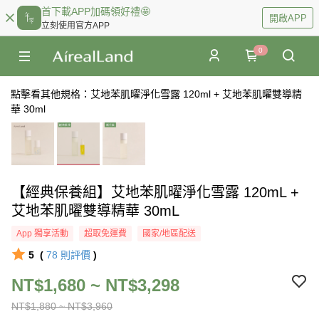
首下載APP加碼領好禮🤩
開啟APP
立刻使用官方APP
0
點擊看其他規格：艾地苯肌曜淨化雪露 120ml + 艾地苯肌曜雙導精
華 30ml
【經典保養組】艾地苯肌曜淨化雪露 120mL +
艾地苯肌曜雙導精華 30mL
App 獨享活動
超取免運費
國家/地區配送
5
(
78
則評價
)
NT$1,680 ~ NT$3,298
NT$1,880 ~ NT$3,960