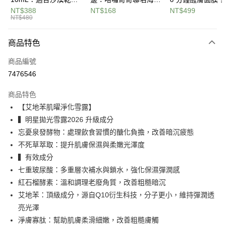
悠遊付
聯邦商業銀行
遠東國際商業銀行
唇，雲朵系輕盈質地不
水晶貼
燕麥精粹多醣體
NT$388
NT$168
NT$499
元大商業銀行
永豐商業銀行
NT$480
Google Pay
黏膩，薄薄一層就能還
高保濕 4D 玻尿
玉山商業銀行
星展（台灣）商業銀行
原嫩唇高效潤澤
科技，解鎖柔潤
台新國際商業銀行
中國信託商業銀行
全盈+PAY
商品特色
台灣樂天信用卡公司
大哥付你分期
商品編號
相關說明
7476546
【大哥付你分期使用說明】
ATM付款
1.本服務由台灣大哥大提供，台灣大哥大用戶可立即使用無須另外申請。
商品特色
2.付款方式選擇「大哥付你分期」，訂單成立後會自動跳轉到大哥付的交易
【艾地苯肌曜淨化雪露】
流程，驗證手機門號後，選擇欲分期的期數、繳款截止日，確認付款後即完
運送方式
成交易。
▍明星拋光雪露2026 升級成分
3.實際核准額度、可分期數及費用金額請依後續交易確認頁面所載為準。
全家取貨付款免運
忘憂泉發酵物：處理飲食習慣的醣化負擔，改善暗沉疲態
4.訂單成立30分鐘內，如未前往確認交易或遇審核未通過，訂單將自動取
免運費
消。如遇「轉專審核」未通過狀況，表示未達大哥付你分期系統評分，恕無
不死草萃取：提升肌膚保濕與柔嫩光澤度
法說明評估內容。
▍有效成分
付款後全家取貨免運
【繳款方式說明】
七重玻尿酸：多重層次補水與鎖水，強化保濕彈潤感
1.分期款項不併入電信帳單，「大哥付你分期」於每月結算日後寄送繳費提
免運費
醒簡訊。
紅石榴酵素：溫和調理老廢角質，改善粗糙暗沉
2.透過簡訊連結打開帳單後，可選擇「超商條碼／台灣大直營門市／銀行轉
萊爾富取貨付款免運
艾地苯：頂級成分，源自Q10衍生科技，分子更小，維持彈潤透
帳／街口支付／iPASS MONEY」等通路繳費。
免運費
亮光澤
【注意事項】
淨膚寡肽：幫助肌膚柔滑細嫩，改善粗糙膚觸
1.本服務係由「台灣大哥大股份有限公司」（以下簡稱本公司）所提供，讓