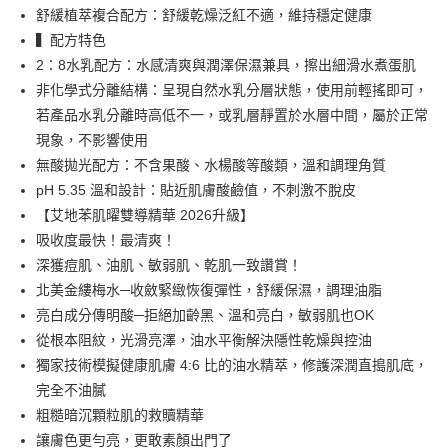
付款後萊爾富取貨免運
舒緩植萃複合配方：舒緩乾燥泛紅不適，維持穩定健康
用戶於交易時，得透過本服務購買商品或服務，並由商店將買賣／分期付款
免運費
買賣價金債權讓與本公司後，依約使用本公司帳單繳交帳款。
▍配方特色
2.基於同意付款使用「大哥付你分期」之契約關係目的，商店將以您的個人
7-11取貨付款免運
2：8水乳配方：水感清爽與潤澤保濕兼具，擦出細滑水煮蛋肌
資料（包含姓名、電話或地址）提供予台灣大哥大進項蒐集、處理及利用，
非化學式分離結構：呈現自然水乳分層狀態，使用前輕搖即可，
由本公司與您本人進行分期帳單所需資料之確認、核對及更正。
免運費
3.完整用戶服務條款，請詳閱以下連結：
https://oppay.tw/userRule
若產品水乳分離時高低不一，或乳層靜置於水層中間，屬於正常
付款後7-11取貨免運
現象，不影響使用
免運費
無酸拋光配方：不含果酸、水楊酸等酸類，溫和調理角質
pH 5.35 溫和設計：貼近肌膚酸鹼值，不刺激不脫皮
宅配
【艾地苯肌曜雙導精華 2026升級】
每筆NT$80，滿NT$888(含以上)免運費
吸收度最快！最清爽！
宅配免運
深獲痘肌、油肌、敏弱肌、乾肌一致讚賞！
免運費
北美金縷梅水─收斂緊緻恢復彈性，舒緩保濕，調理油脂
亮白成分傳明酸─拒絕加齡黑、溫和亮白，敏弱肌也OK
離島
從根本阻紋，光滑亮澤，油水平衡解決隱性乾燥與控油
每筆NT$220
獨家技術模擬健康肌膚 4:6 比的油水精萃，修護深潤直搗肌底，
國家/地區配送
查看運費
完全不油膩
粗糙暗沉顆粒肌的救贖精華
讓膚色更勻亮，更敢素顏出門了