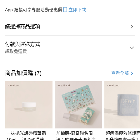
App 結帳可享專屬活動優惠價
立即下載
請選擇商品選項
付款與運送方式
超取免運費
付款方式
信用卡一次付款
商品加價購 (7)
查看全部
信用卡分期付款
3 期 0 利率 每期
NT$560
21家銀行
合作金庫商業銀行
第一商業銀行
超商取貨付款
華南商業銀行
彰化商業銀行
LINE Pay
上海商業儲蓄銀行
台北富邦商業銀行
國泰世華商業銀行
兆豐國際商業銀行
Apple Pay
臺灣中小企業銀行
台中商業銀行
一抹拋光護唇精華霜
加價購-奇奇聯名周
超解渴極效修護
匯豐（台灣）商業銀行
華泰商業銀行
10mL：適合沙漠乾荒
邊：哈囉奇奇聯名海洋
6 分鐘醒膚面膜