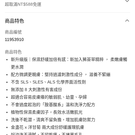
超取滿NT$588免運
付款方式
商品特色
信用卡一次付款
商品編號
信用卡分期付款
11953910
3 期 0 利率 每期
NT$132
21家銀行
商品特色
合作金庫商業銀行
第一商業銀行
超商取貨付款
新升級版｜保濕舒緩加倍有感：新加入豨薟草精粹 ， 柔嫩膚觸
華南商業銀行
彰化商業銀行
更水潤
LINE Pay
上海商業儲蓄銀行
台北富邦商業銀行
國泰世華商業銀行
兆豐國際商業銀行
配方微調更親膚：堅持過濾刺激性成分 ， 滋養不緊繃
Apple Pay
臺灣中小企業銀行
台中商業銀行
不含 SLS、SLES、ALS 化學界面活性劑
匯豐（台灣）商業銀行
華泰商業銀行
無添加 8 大刺激性有害成份
悠遊付
聯邦商業銀行
遠東國際商業銀行
超適合容易皮膚癢的敏弱肌、幼童、孕婦
元大商業銀行
永豐商業銀行
Google Pay
不會過度起泡的「胺基酸系」溫和洗淨力配方
玉山商業銀行
星展（台灣）商業銀行
植物性保濕柔膚因子，長效水活嫩肌光
台新國際商業銀行
中國信託商業銀行
全盈+PAY
台灣樂天信用卡公司
洗後不乾澀，清爽不留負擔，增加肌膚防禦力
大哥付你分期
金盞花 x 洋甘菊 兩大成份舒緩護理肌膚
相關說明
好沖洗不滑膩，不留乾癢，不堵塞毛孔