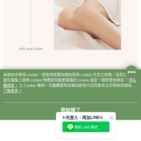
本網站中使用 cookie，欲查詢有關本網站使用 cookie 方式之詳情，及若您不希
望在電腦上使用 cookie 時應如何變更電腦的 cookie 設定，請參閱本網站「
隱私
權條款
」之 Cookie 聲明。您繼續使用本網站即表示您同意本公司得按本網站使
用條款之 Cookie 聲明使用 cookie。
了解更多 >
我知道了
✨先登入，再加LINE✨
連結 LINE 帳號