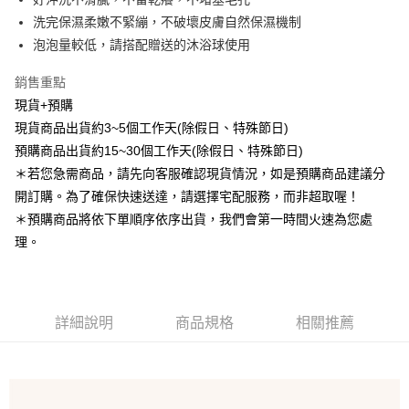
【大哥付你分期使用說明】
ATM付款
洗完保濕柔嫩不緊繃，不破壞皮膚自然保濕機制
1.本服務由台灣大哥大提供，台灣大哥大用戶可立即使用無須另外申請。
2.付款方式選擇「大哥付你分期」，訂單成立後會自動跳轉到大哥付的交易
泡泡量較低，請搭配贈送的沐浴球使用
流程，驗證手機門號後，選擇欲分期的期數、繳款截止日，確認付款後即完
運送方式
成交易。
銷售重點
3.實際核准額度、可分期數及費用金額請依後續交易確認頁面所載為準。
全家取貨付款
現貨+預購
4.訂單成立30分鐘內，如未前往確認交易或遇審核未通過，訂單將自動取
每筆NT$80，滿NT$588(含以上)免運費
消。如遇「轉專審核」未通過狀況，表示未達大哥付你分期系統評分，恕無
現貨商品出貨約3~5個工作天(除假日、特殊節日)
法說明評估內容。
預購商品出貨約15~30個工作天(除假日、特殊節日)
付款後全家取貨
【繳款方式說明】
＊若您急需商品，請先向客服確認現貨情況，如是預購商品建議分
1.分期款項不併入電信帳單，「大哥付你分期」於每月結算日後寄送繳費提
每筆NT$80，滿NT$588(含以上)免運費
醒簡訊。
開訂購。為了確保快速送達，請選擇宅配服務，而非超取喔！
2.透過簡訊連結打開帳單後，可選擇「超商條碼／台灣大直營門市／銀行轉
萊爾富取貨付款
＊預購商品將依下單順序依序出貨，我們會第一時間火速為您處
帳／街口支付／iPASS MONEY」等通路繳費。
每筆NT$80，滿NT$888(含以上)免運費
理。
【注意事項】
付款後萊爾富取貨
1.本服務係由「台灣大哥大股份有限公司」（以下簡稱本公司）所提供，讓
用戶於交易時，得透過本服務購買商品或服務，並由商店將買賣／分期付款
每筆NT$80，滿NT$888(含以上)免運費
買賣價金債權讓與本公司後，依約使用本公司帳單繳交帳款。
2.基於同意付款使用「大哥付你分期」之契約關係目的，商店將以您的個人
詳細說明
商品規格
相關推薦
7-11取貨付款
資料（包含姓名、電話或地址）提供予台灣大哥大進項蒐集、處理及利用，
由本公司與您本人進行分期帳單所需資料之確認、核對及更正。
每筆NT$80，滿NT$888(含以上)免運費
3.完整用戶服務條款，請詳閱以下連結：
https://oppay.tw/userRule
付款後7-11取貨