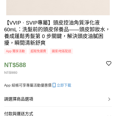
【VVIP · SVIP專屬】頭皮控油角質淨化液
60mL：洗髮前的頭皮保養品——頭皮卸妝水，
養成蓬鬆秀髮第 0 步關鍵，解決頭皮油膩困
擾，瞬間清新舒爽
App 獨享活動
超取免運費
國家/地區配送
NT$588
NT$980
App 結帳可享專屬活動優惠價
立即下載
請選擇商品選項
付款與運送方式