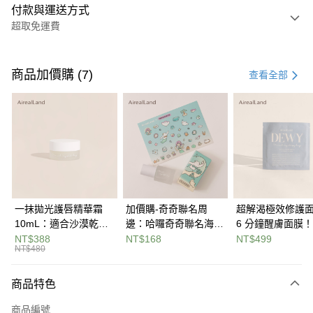
付款與運送方式
超取免運費
付款方式
信用卡一次付款
商品加價購 (7)
查看全部
信用卡分期付款
3 期 0 利率 每期
NT$160
21家銀行
合作金庫商業銀行
第一商業銀行
超商取貨付款
華南商業銀行
彰化商業銀行
LINE Pay
上海商業儲蓄銀行
台北富邦商業銀行
國泰世華商業銀行
兆豐國際商業銀行
Apple Pay
臺灣中小企業銀行
台中商業銀行
一抹拋光護唇精華霜
加價購-奇奇聯名周
超解渴極效修護
匯豐（台灣）商業銀行
華泰商業銀行
10mL：適合沙漠乾荒
邊：哈囉奇奇聯名海洋
6 分鐘醒膚面膜
悠遊付
聯邦商業銀行
遠東國際商業銀行
唇，雲朵系輕盈質地不
水晶貼
燕麥精粹多醣體
NT$388
NT$168
NT$499
元大商業銀行
永豐商業銀行
NT$480
Google Pay
黏膩，薄薄一層就能還
高保濕 4D 玻尿
玉山商業銀行
星展（台灣）商業銀行
原嫩唇高效潤澤
科技，解鎖柔潤
台新國際商業銀行
中國信託商業銀行
全盈+PAY
商品特色
台灣樂天信用卡公司
大哥付你分期
商品編號