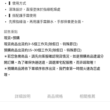
付款後7-11取貨免運
▍使用方式
免運費
滾珠設計，直接塗抹於指緣乾燥處
▍搭配護手霜使用
宅配
先擦指緣油，再用護手霜鎖水，手部保養更全面。
每筆NT$80，滿NT$888(含以上)免運費
銷售重點
宅配免運
現貨+預購
免運費
現貨商品出貨約3~5個工作天(除假日、特殊節日)
離島
預購商品出貨約15~30個工作天(除假日、特殊節日)
每筆NT$220
＊若您急需商品，請先向客服確認現貨情況，如是預購商品建議分
開訂購。為了確保快速送達，請選擇宅配服務，而非超取喔！
國家/地區配送
查看運費
＊預購商品將依下單順序依序出貨，我們會第一時間火速為您處
理。
詳細說明
商品規格
相關推薦