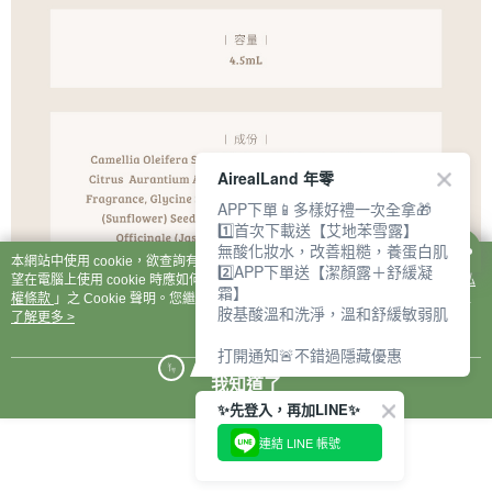
AirealLand 年零
APP下單📱多樣好禮一次全拿🎁
1️⃣首次下載送【艾地苯雪露】
無酸化妝水，改善粗糙，養蛋白肌
本網站中使用 cookie，欲查詢有關本網站使用 cookie 方式之詳情，及若您不希
2️⃣APP下單送【潔顏露＋舒緩凝
望在電腦上使用 cookie 時應如何變更電腦的 cookie 設定，請參閱本網站「
隱私
霜】
權條款
」之 Cookie 聲明。您繼續使用本網站即表示您同意本公司得按本網站使
胺基酸溫和洗淨，溫和舒緩敏弱肌
用條款之 Cookie 聲明使用 cookie。
了解更多 >
打開通知🚨不錯過隱藏優惠
我知道了
✨先登入，再加LINE✨
連結 LINE 帳號
1.本公司所販售之彩妝及保養品系列會依個人使用方法與肌膚狀態而有所差