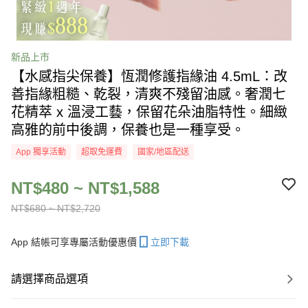
新品上市
【水感指尖保養】恆潤修護指緣油 4.5mL：改
善指緣粗糙、乾裂，清爽不殘留油感。奢潤七
花精萃 x 溫浸工藝，保留花朵油脂特性。細緻
高雅的前中後調，保養也是一種享受。
App 獨享活動
超取免運費
國家/地區配送
NT$480 ~ NT$1,588
NT$680 ~ NT$2,720
App 結帳可享專屬活動優惠價
立即下載
請選擇商品選項