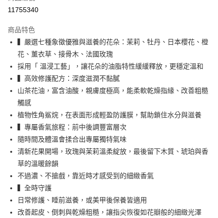
相關說明
11755340
【大哥付你分期使用說明】
ATM付款
1.本服務由台灣大哥大提供，台灣大哥大用戶可立即使用無須另外申請。
商品特色
2.付款方式選擇「大哥付你分期」，訂單成立後會自動跳轉到大哥付的交易
▍嚴選七種象徵優雅與滋養的花朵：茉莉、牡丹、日本櫻花、橙
流程，驗證手機門號後，選擇欲分期的期數、繳款截止日，確認付款後即完
運送方式
成交易。
花、薰衣草、接骨木、法國玫瑰
3.實際核准額度、可分期數及費用金額請依後續交易確認頁面所載為準。
全家取貨付款免運
採用「 溫浸工藝」，讓花朵的油脂特性緩緩釋放，更穩定溫和
4.訂單成立30分鐘內，如未前往確認交易或遇審核未通過，訂單將自動取
免運費
消。如遇「轉專審核」未通過狀況，表示未達大哥付你分期系統評分，恕無
▍高效修護配方：深度滋潤不黏膩
法說明評估內容。
山茶花油，富含油酸，親膚度極高，能柔軟乾燥指緣、改善粗糙
付款後全家取貨免運
【繳款方式說明】
觸感
1.分期款項不併入電信帳單，「大哥付你分期」於每月結算日後寄送繳費提
免運費
醒簡訊。
植物性角鯊烷，在表面形成輕盈防護膜，幫助鎖住水分與滋養
2.透過簡訊連結打開帳單後，可選擇「超商條碼／台灣大直營門市／銀行轉
萊爾富取貨付款免運
▍專屬香氣旅程：前中後調豐富層次
帳／街口支付／iPASS MONEY」等通路繳費。
免運費
隨時間及體溫會揉合出專屬獨特氣味
【注意事項】
清新花果開場，玫瑰與茉莉溫柔綻放，最後留下木質、琥珀與香
付款後萊爾富取貨免運
1.本服務係由「台灣大哥大股份有限公司」（以下簡稱本公司）所提供，讓
草的溫暖餘韻
用戶於交易時，得透過本服務購買商品或服務，並由商店將買賣／分期付款
免運費
買賣價金債權讓與本公司後，依約使用本公司帳單繳交帳款。
不過濃、不搶戲，靠近時才感受到的細緻香氣
2.基於同意付款使用「大哥付你分期」之契約關係目的，商店將以您的個人
7-11取貨付款免運
▍全時守護
資料（包含姓名、電話或地址）提供予台灣大哥大進項蒐集、處理及利用，
日常修護、睡前滋養，或美甲後保養皆適用
由本公司與您本人進行分期帳單所需資料之確認、核對及更正。
免運費
3.完整用戶服務條款，請詳閱以下連結：
https://oppay.tw/userRule
改善起皮、倒刺與乾燥粗糙，讓指尖恢復如花瓣般的細緻光澤