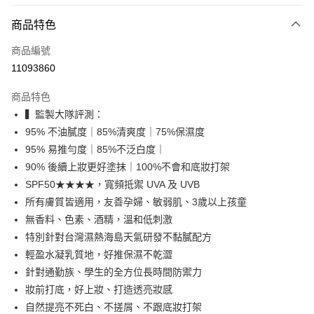
玉山商業銀行
星展（台灣）商業銀行
原嫩唇高效潤澤
科技，解鎖柔潤
台新國際商業銀行
中國信託商業銀行
全盈+PAY
商品特色
台灣樂天信用卡公司
大哥付你分期
商品編號
相關說明
11093860
【大哥付你分期使用說明】
ATM付款
1.本服務由台灣大哥大提供，台灣大哥大用戶可立即使用無須另外申請。
商品特色
2.付款方式選擇「大哥付你分期」，訂單成立後會自動跳轉到大哥付的交易
▍監製大隊評測：
流程，驗證手機門號後，選擇欲分期的期數、繳款截止日，確認付款後即完
運送方式
成交易。
95% 不油膩度｜85%清爽度｜75%保濕度
3.實際核准額度、可分期數及費用金額請依後續交易確認頁面所載為準。
全家取貨付款
95% 易推勻度｜85%不泛白度｜
4.訂單成立30分鐘內，如未前往確認交易或遇審核未通過，訂單將自動取
每筆NT$80，滿NT$588(含以上)免運費
消。如遇「轉專審核」未通過狀況，表示未達大哥付你分期系統評分，恕無
90% 後續上妝更好塗抹｜100%不會和底妝打架
法說明評估內容。
SPF50★★★★，寬頻抵禦 UVA 及 UVB
付款後全家取貨
【繳款方式說明】
所有膚質皆適用，友善孕婦、敏弱肌、3歲以上孩童
1.分期款項不併入電信帳單，「大哥付你分期」於每月結算日後寄送繳費提
每筆NT$80，滿NT$588(含以上)免運費
醒簡訊。
無香料、色素、酒精，溫和低刺激
2.透過簡訊連結打開帳單後，可選擇「超商條碼／台灣大直營門市／銀行轉
萊爾富取貨付款
特別針對台灣濕熱海島天氣研發不黏膩配方
帳／街口支付／iPASS MONEY」等通路繳費。
每筆NT$80，滿NT$888(含以上)免運費
輕盈水凝乳質地，好推保濕不乾澀
【注意事項】
針對通勤族、學生的全方位長時間防禦力
付款後萊爾富取貨
1.本服務係由「台灣大哥大股份有限公司」（以下簡稱本公司）所提供，讓
妝前打底，好上妝、打造透亮妝感
用戶於交易時，得透過本服務購買商品或服務，並由商店將買賣／分期付款
每筆NT$80，滿NT$888(含以上)免運費
買賣價金債權讓與本公司後，依約使用本公司帳單繳交帳款。
自然提亮不死白、不搓屑、不跟底妝打架