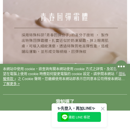
本網站中使用 cookie，欲查詢有關本網站使用 cookie 方式之詳情，及若您不希
望在電腦上使用 cookie 時應如何變更電腦的 cookie 設定，請參閱本網站「
隱私
權條款
」之 Cookie 聲明。您繼續使用本網站即表示您同意本公司得按本網站使
用條款之 Cookie 聲明使用 cookie。
了解更多 >
我知道了
✨先登入，再加LINE✨
連結 LINE 帳號