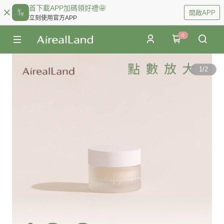
首下載APP加碼領好禮🤩
開啟APP
立刻使用官方APP
0
1
/
2