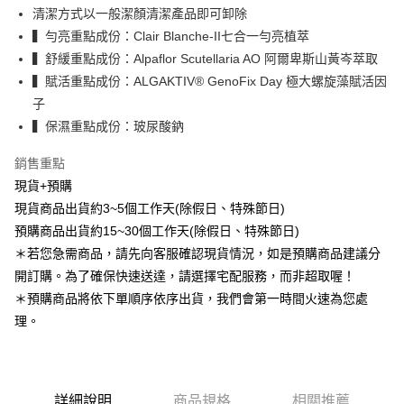
2.基於同意付款使用「大哥付你分期」之契約關係目的，商店將以您的個人
7-11取貨付款
清潔方式以一般潔顏清潔產品即可卸除
資料（包含姓名、電話或地址）提供予台灣大哥大進項蒐集、處理及利用，
▍勻亮重點成份：Clair Blanche-II七合一勻亮植萃
由本公司與您本人進行分期帳單所需資料之確認、核對及更正。
每筆NT$80，滿NT$888(含以上)免運費
3.完整用戶服務條款，請詳閱以下連結：
https://oppay.tw/userRule
▍舒緩重點成份：Alpaflor Scutellaria AO 阿爾卑斯山黃岑萃取
付款後7-11取貨
▍賦活重點成份：ALGAKTIV® GenoFix Day 極大螺旋藻賦活因
每筆NT$80，滿NT$888(含以上)免運費
子
▍保濕重點成份：玻尿酸鈉
宅配
每筆NT$80，滿NT$888(含以上)免運費
銷售重點
現貨+預購
離島
現貨商品出貨約3~5個工作天(除假日、特殊節日)
每筆NT$220
預購商品出貨約15~30個工作天(除假日、特殊節日)
國家/地區配送
查看運費
＊若您急需商品，請先向客服確認現貨情況，如是預購商品建議分
開訂購。為了確保快速送達，請選擇宅配服務，而非超取喔！
＊預購商品將依下單順序依序出貨，我們會第一時間火速為您處
理。
詳細說明
商品規格
相關推薦