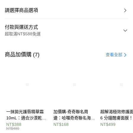
請選擇商品選項
付款與運送方式
超取滿NT$588免運
付款方式
信用卡一次付款
商品加價購 (7)
查看全部
信用卡分期付款
3 期 0 利率 每期
NT$426
21家銀行
合作金庫商業銀行
第一商業銀行
超商取貨付款
華南商業銀行
彰化商業銀行
LINE Pay
上海商業儲蓄銀行
台北富邦商業銀行
國泰世華商業銀行
兆豐國際商業銀行
Apple Pay
臺灣中小企業銀行
台中商業銀行
一抹拋光護唇精華霜
加價購-奇奇聯名周
超解渴極效修護
匯豐（台灣）商業銀行
華泰商業銀行
10mL：適合沙漠乾荒
邊：哈囉奇奇聯名海洋
6 分鐘醒膚面膜
悠遊付
聯邦商業銀行
遠東國際商業銀行
唇，雲朵系輕盈質地不
水晶貼
燕麥精粹多醣體
NT$388
NT$168
NT$499
元大商業銀行
永豐商業銀行
NT$480
Google Pay
黏膩，薄薄一層就能還
高保濕 4D 玻尿