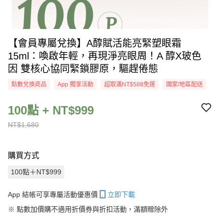
【會員專屬兌換】A醇賦活能亮緊塑眼霜
15ml：喚啟年輕，再現淨亮眼周！A 醇X玻色
因 雙核心協同緊鎖膠原，驅趕倦態
點數兌換商品
App 獨享活動
超取滿NT$588免運
國家/地區配送
100點 + NT$999
NT$1,680
購買方式
100點＋NT$999
App 結帳可享專屬活動優惠價
立即下載
※
點數加價購不適用折價券與折扣活動，滿額贈除外