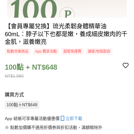
【會員專屬兌換】琉光柔韌身體精華油
60mL：脖子以下也都是嫩，養成細皮嫩肉的千
金肌，滋養嫩亮
點數兌換商品
App 獨享活動
超取免運費
國家/地區配送
100點 + NT$648
NT$1,080
購買方式
100點＋NT$648
App 結帳可享專屬活動優惠價
立即下載
※
點數加價購不適用折價券與折扣活動，滿額贈除外