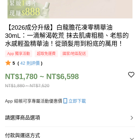
【2026成分升級】白龍膽花凍零精華油
30mL：一滴解渴乾荒 抹去肌膚粗糙、老態的
水感輕盈精華油！從頭髮用到粉底的萬用！
App 獨享活動
超取免運費
國家/地區配送
5
(
42
則評價
)
NT$1,780 ~ NT$6,598
NT$1,880 ~ NT$7,520
App 結帳可享專屬活動優惠價
立即下載
請選擇商品選項
付款與運送方式