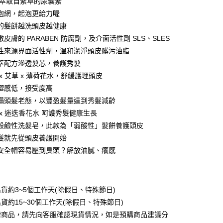
6、萃取自紫草的尿囊素
立30分鐘內，如未前往確認交易或遇審核未通過，訂單將自動取
付款
「轉專審核」未通過狀況，表示未達大哥付你分期系統評分，恕
泡網，起泡更給力喔
0，滿NT$588(含以上)免運費
評估內容。
的髮餅越洗頭皮越健康
式說明】
家取貨
項不併入電信帳單，「大哥付你分期」於每月結算日後寄送繳費提
皮膚的 PARABEN 防腐劑，及介面活性劑 SLS、SLES
0，滿NT$588(含以上)免運費
性來源界面活性劑，溫和潔淨頭皮髒污油脂
訊連結打開帳單後，可選擇「超商條碼／台灣大直營門市／銀行轉
萃配方滲透髮芯，養護秀髮
付／iPASS MONEY」等通路繳費。
貨付款
x 艾草 x 薄荷花水，舒緩護理頭皮
項】
0，滿NT$888(含以上)免運費
澀感低，接受度高
係由「台灣大哥大股份有限公司」（以下簡稱本公司）所提供，讓
易時，得透過本服務購買商品或服務，並由商店將買賣／分期付
塌頭髮老態，以豐盈髮量達到秀髮減齡
爾富取貨
金債權讓與本公司後，依約使用本公司帳單繳交帳款。
 x 迷迭香花水 呵護秀髮健康生長
0，滿NT$888(含以上)免運費
意付款使用「大哥付你分期」之契約關係目的，商店將以您的個人
般鹼性洗髮皂，此款為「弱酸性」髮餅養護頭皮
含姓名、電話或地址）提供予台灣大哥大進項蒐集、處理及利
付款
公司與您本人進行分期帳單所需資料之確認、核對及更正。
髮就先從頭皮養護開始
戶服務條款，請詳閱以下連結：
https://oppay.tw/userRule
0，滿NT$888(含以上)免運費
安全帽容易壓到臭頭？解放油膩、癢感
1取貨
0，滿NT$888(含以上)免運費
貨約3~5個工作天(除假日、特殊節日)
貨約15~30個工作天(除假日、特殊節日)
0，滿NT$888(含以上)免運費
需商品，請先向客服確認現貨情況，如是預購商品建議分