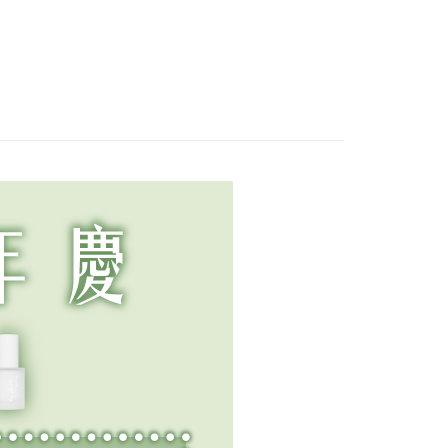
必備！急
救星去油膩去頭皮
數！長效抵禦力，
周！A醇X玻色因
氣色！敷
味！網友激推清爽
輕盈水凝乳不黏膩
雙核心協同緊鎖膠
底妝超持
控油空氣感髮餅！
原，驅趕倦態