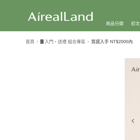
商品分類
初次
首頁
▊入門・送禮 組合專區
質感入手 NT$2000內