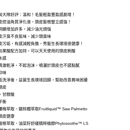
期付款
0 利率 每期
NT$160
21家銀行
製大隊好評：溫和！毛髮輕盈豐盈感劇增！
庫商業銀行
第一商業銀行
皮控油角質淨化液，頭皮髮根豎立感強！
付款
業銀行
彰化商業銀行
明顯增加許多，減少油光煩惱
業儲蓄銀行
台北富邦商業銀行
皮汗臭不良氣味，減少頭臭味
華商業銀行
兆豐國際商業銀行
皮污垢，有感減輕負擔，秀髮生長環境很健康！
小企業銀行
台中商業銀行
和果酸配方加持，可以天天使用的頭皮刷酸
台灣）商業銀行
華泰商業銀行
業銀行
遠東國際商業銀行
水感
業銀行
永豐商業銀行
y
清澈乾淨，不起泡沫，噴灑於頭皮也不感黏膩
業銀行
星展（台灣）商業銀行
抑味
際商業銀行
中國信託商業銀行
垢洗淨後，益菌生長環境回歸，幫助改善異味困擾
天信用卡公司
分期
頭皮
、甘醇酸
你分期使用說明】
平衡
由台灣大哥大提供，台灣大哥大用戶可立即使用無須另外申請。
萃取、鋸棕櫚萃取Fruitliquid™ Saw Palmetto
式選擇「大哥付你分期」，訂單成立後會自動跳轉到大哥付的交易
證手機門號後，選擇欲分期的期數、繳款截止日，確認付款後即
頭皮健康
。
根萃取、油菜籽舒緩精粹植醇Phytosoothe™ LS
准額度、可分期數及費用金額請依後續交易確認頁面所載為準。