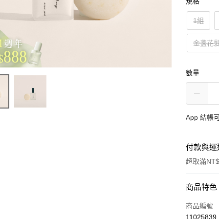
規格
1組
金盞花髮
數量
App 結
付款與運
超取滿NT$
付款方式
商品特色
信用卡一
商品編號
11025839