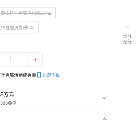
頭皮控油角質淨化液60mL
根甦醒洗髮餅80g
清除
紀錄
帳可享專屬活動優惠價
立即下載
送方式
588免運
次付款