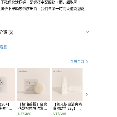
為了確保快速送達，請選擇宅配服務，而非超取喔！
品將依下單順序依序出貨，我們會第一時間火速為您處
20
配送
查看運費
類 (6)
禮 組合專區
質感入手 NT$2000內
客服
推薦
查看全部
，賺$888現金💰送正貨3選1+保送SVIP資格
28+】
【控油蓬鬆】金盞
【禦光綻白清爽防
【撫紋提亮冠軍】
曜進化面
花髮根甦醒洗髮餅
曬隔離乳32g】
A醇賦活能亮緊塑
修復，超
80g：無矽靈！溫
SPF50★★★★ 日
眼霜 15mL：喚啟
NT$480
NT$688
NT$1,280
的向上面
和洗淨力！扁塌髮
常通勤族高防護係
年輕，再現淨亮眼