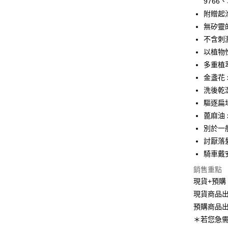
976
4.訂單成
全家取貨
消。如遇
附贈起
每筆NT$8
無法說明
無矽靈
【繳款方
付款後全
1.分期款
不含刺激
醒簡訊。
每筆NT$8
以植物
2.透過簡
多重植
帳／街口支
萊爾富取
金盞花 
【注意事
每筆NT$8
洗後乾
1.本服務
用戶於交
驅逐扁
付款後萊
款買賣價
蓖麻油
每筆NT$8
2.基於同
別於一
資料（包
7-11取貨
用，由本
討厭落
3.完整用
每筆NT$8
騎車戴
付款後7-1
銷售重點
現貨+預購
每筆NT$8
現貨商品出
宅配
預購商品出
每筆NT$8
＊若您急