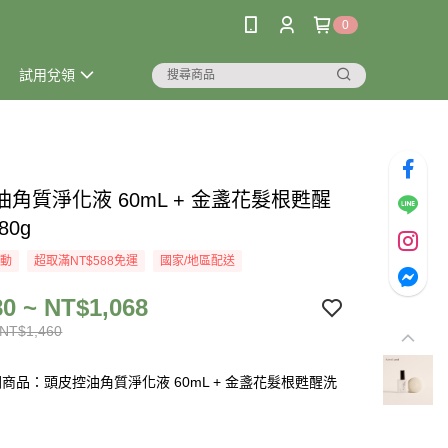
0
試用兌領
角質淨化液 60mL + 金盞花髮根甦醒
80g
活動
超取滿NT$588免運
國家/地區配送
0 ~ NT$1,068
 NT$1,460
商品：頭皮控油角質淨化液 60mL + 金盞花髮根甦醒洗