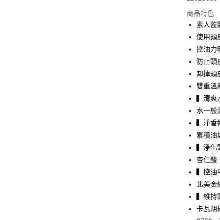
信用卡分
商品特色
3 期 
素人監
合作金
使用頭
超商取貨
華南商
控油力
LINE Pay
上海商
防止頭
國泰世
卸掉頭
Apple Pay
臺灣中
雙重溫
匯豐（
悠遊付
聯邦商
▍清爽
元大商
Google Pa
水一般
玉山商
▍淨香
台新國
全盈+PAY
累積油
台灣樂
大哥付你
▍淨化
相關說明
杏仁酸
【大哥付
▍控油
ATM付款
1.本服務
北美金縷梅
2.付款方
流程，驗
▍維持
完成交易
運送方式
卡瓦胡椒
3.實際核