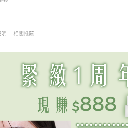
$480
薄一層就能還原
濕 4D 玻尿酸水活
膜！熬夜
唇高效潤澤
科技，解鎖柔潤細
救發光好
嫩
完隔天讓
久貼妝！
說明
相關推薦