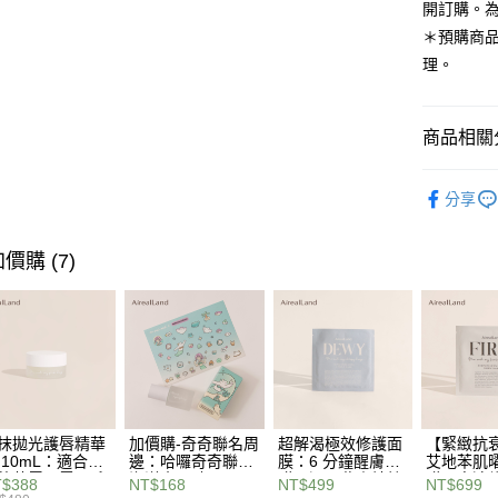
開訂購。
離島
＊預購商
每筆NT$2
理。
國家/地區
商品相關分
▊入門・送
分享
人氣商品
洗沐
價購 (7)
全站商品
髮膚保養
霸氣送好禮
抹拋光護唇精華
加價購-奇奇聯名周
超解渴極效修護面
【緊緻抗衰
 10mL：適合沙
邊：哈囉奇奇聯名
膜：6 分鐘醒膚面
艾地苯肌
乾荒唇，雲朵系
海洋水晶貼
膜！運用燕麥精粹
膜：高速
$388
NT$168
NT$499
NT$699
盈質地不黏膩，
多醣體，搭配高保
緊緻有感