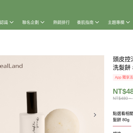
認識
聯名企劃
熱銷排行
養肌指南
主題專欄
頭皮控油
洗髮餅 
App 獨享
NT$48
NT$480 ~
點選看相關
髮餅 80g