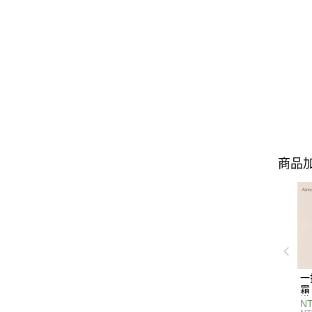
商品加
一
霜
漠
NT
輕