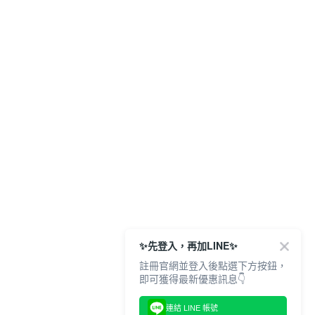
✨先登入，再加LINE✨
註冊官網並登入後點選下方按鈕，
即可獲得最新優惠訊息👇
連結 LINE 帳號